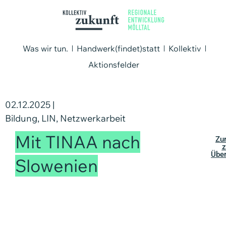
Was wir tun.
Handwerk(findet)statt
Kollektiv
Aktionsfelder
02.12.2025 |
Bildung
,
LIN
,
Netzwerkarbeit
Mit TINAA nach
Zu
z
Über
Slowenien